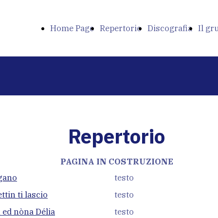
Home Page
Repertorio
Discografia
Il g
Repertorio
PAGINA IN COSTRUZIONE
gano
testo
tin ti lascio
testo
 ed nòna Délia
testo