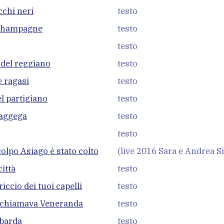
cchi neri
testo
 champagne
testo
testo
o del reggiano
testo
e ragasi
testo
l partigiano
testo
Baggega
testo
testo
olpo Asiago è stato colto
(live 2016 Sara e Andrea Si
città
testo
ccio dei tuoi capelli
testo
 chiamava Veneranda
testo
barda
testo