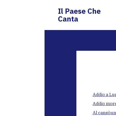
Il Paese Che
Canta
Addio a Lu
Addio moret
Al cansòun